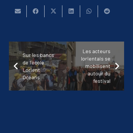
Les acteurs
Sur les bancs
lorientais se
de l’école
mobilisent
Lorient
autour du
Océans
festival