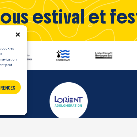
us estival et fes
es cookies
es
 navigation
ment peut
ÉRENCES
Avec la participation de nos partenaires