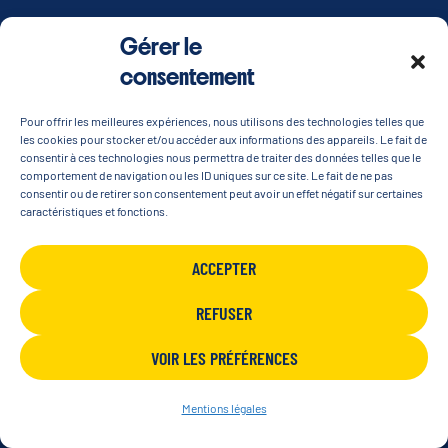
Gérer le
consentement
Temano
Pour offrir les meilleures expériences, nous utilisons des technologies telles que
les cookies pour stocker et/ou accéder aux informations des appareils. Le fait de
consentir à ces technologies nous permettra de traiter des données telles que le
comportement de navigation ou les ID uniques sur ce site. Le fait de ne pas
Temano – Technologies Marines Nouvelles –
consentir ou de retirer son consentement peut avoir un effet négatif sur certaines
caractéristiques et fonctions.
propose des solutions de mouillages
innovantes et écologiques de l’ancrage à la
ACCEPTER
bouée. L’éco-conception de ces solutions
permet de réduire l’impact des activités
REFUSER
maritimes sur les fonds marins.
VOIR LES PRÉFÉRENCES
A l’aide des technologies elastomères,
Temano développe des produits innovants
Mentions légales
aux bénéfices multiples (aucun raguage sur