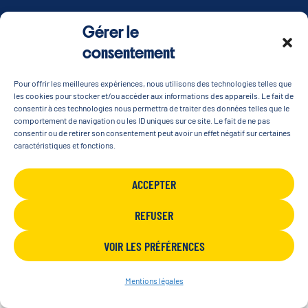
Gérer le
Le festival en images
consentement
Pour offrir les meilleures expériences, nous utilisons des technologies telles que
VOIR LES PHOTOS
les cookies pour stocker et/ou accéder aux informations des appareils. Le fait de
consentir à ces technologies nous permettra de traiter des données telles que le
comportement de navigation ou les ID uniques sur ce site. Le fait de ne pas
consentir ou de retirer son consentement peut avoir un effet négatif sur certaines
caractéristiques et fonctions.
ACCEPTER
REFUSER
VOIR LES PRÉFÉRENCES
Le rendez-vous
estival et festif de
Mentions légales
2026 !